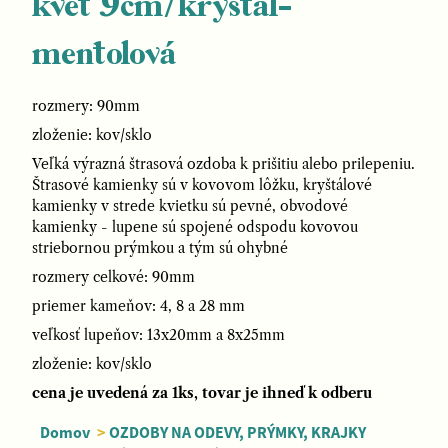
kvet 9cm/kryštal-
mentolová
rozmery: 90mm
zloženie: kov/sklo
Veľká výrazná štrasová ozdoba k prišitiu alebo prilepeniu.
Štrasové kamienky sú v kovovom lôžku, kryštálové
kamienky v strede kvietku sú pevné, obvodové
kamienky - lupene sú spojené odspodu kovovou
striebornou prýmkou a tým sú ohybné
rozmery celkové: 90mm
priemer kameňov: 4, 8 a 28 mm
veľkosť lupeňov: 13x20mm a 8x25mm
zloženie: kov/sklo
cena je uvedená za 1ks, tovar je ihneď k odberu
Domov
>
OZDOBY NA ODEVY, PRÝMKY, KRAJKY