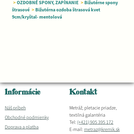
>
OZDOBNÉ SPONY, ZAPÍNANIE
>
Bižutérne spony
štrasové
>
Bižutérna ozdoba štrasová kvet
9cm/kryštal- mentolová
Informácie
Kontakt
Náš príbeh
Metráž, pletacie priadze,
textilná galantéria
Obchodné podmienky
Tel:
(+421) 905 395 172
Doprava a platba
E-mail:
metraz@kremik.sk