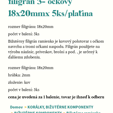
filigrán 3- očkový
18x20mmx 5ks/platina
rozmer filigránu: 18x20mm
počet v balení: 5ks
Bižutérny filigrán ramienko je kovový polotovar s očkom
navrchu a tromi očkami naspodu. Filigrán použijete na
výrobu náušníc, príveskov, brošní a pod. , je určený k
ďalšiemu zdobeniu.
rozmer filigránu: 18x20mm
hrúbka: 2mm
zloženie: kov
počet v balení: 5ks
cena je uvedená za 1 balenie, tovar je ihneď k odberu
Domov
>
KORÁLKY, BIŽUTÉRNE KOMPONENTY