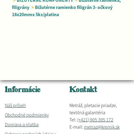
>
BIŽUTÉRNE KOMPONENTY
>
Bižutérne ramienka,
filigrány
>
Bižutérne ramienko filigrán 3- očkový
18x20mmx 5ks/platina
Informácie
Kontakt
Náš príbeh
Metráž, pletacie priadze,
textilná galantéria
Obchodné podmienky
Tel:
(+421) 905 395 172
Doprava a platba
E-mail:
metraz@kremik.sk