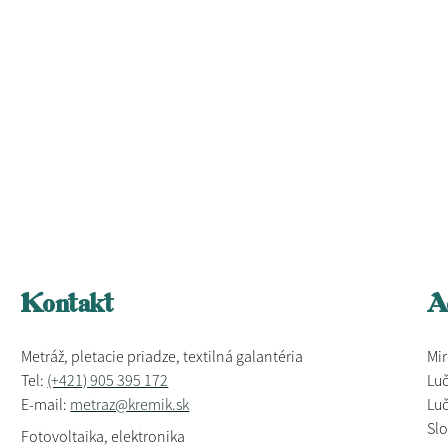
Kontakt
A
Metráž, pletacie priadze, textilná galantéria
Mir
Tel:
(+421) 905 395 172
Luč
E-mail:
metraz@kremik.sk
Luč
Sl
Fotovoltaika, elektronika