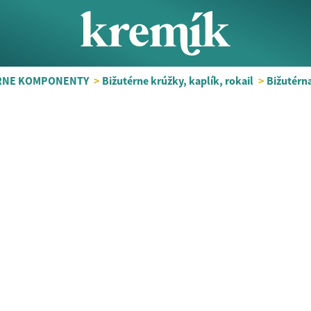
RNE KOMPONENTY
>
Bižutérne krúžky, kaplík, rokail
>
Bižutérn