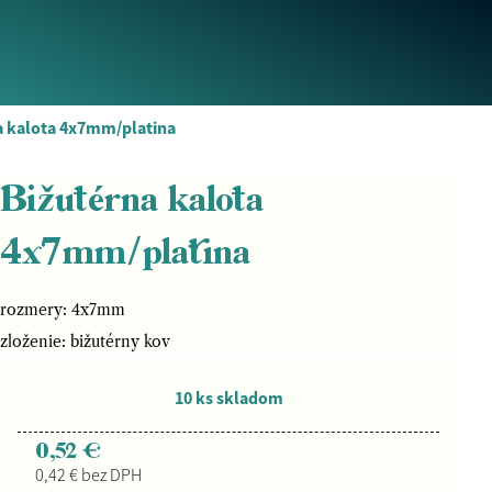
a kalota 4x7mm/platina
Bižutérna kalota
4x7mm/platina
rozmery: 4x7mm
zloženie: bižutérny kov
10 ks skladom
0,52 €
0,42 € bez DPH