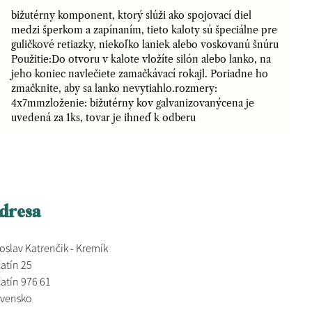
bižutérny komponent, ktorý slúži ako spojovací diel
medzi šperkom a zapínaním, tieto kaloty sú špeciálne pre
guličkové retiazky, niekoľko laniek alebo voskovanú šnúru
Použitie:Do otvoru v kalote vložíte silón alebo lanko, na
jeho koniec navlečiete zamačkávací rokajl. Poriadne ho
zmačknite, aby sa lanko nevytiahlo.rozmery:
4x7mmzloženie: bižutérny kov galvanizovanýcena je
uvedená za 1ks, tovar je ihneď k odberu
dresa
oslav Katrenčik - Kremík
atín 25
atín 976 61
ovensko