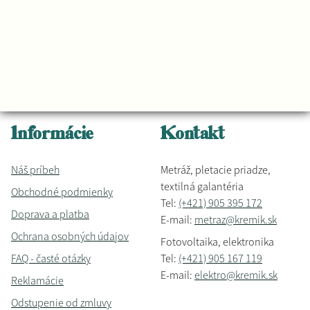
Informácie
Kontakt
Náš príbeh
Metráž, pletacie priadze,
textilná galantéria
Obchodné podmienky
Tel:
(+421) 905 395 172
Doprava a platba
E-mail:
metraz@kremik.sk
Ochrana osobných údajov
Fotovoltaika, elektronika
FAQ - časté otázky
Tel:
(+421) 905 167 119
E-mail:
elektro@kremik.sk
Reklamácie
Odstupenie od zmluvy