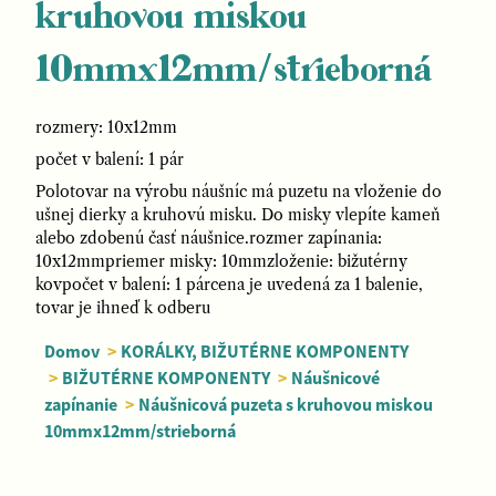
kruhovou miskou
10mmx12mm/strieborná
rozmery: 10x12mm
počet v balení: 1 pár
Polotovar na výrobu náušníc má puzetu na vloženie do
ušnej dierky a kruhovú misku. Do misky vlepíte kameň
alebo zdobenú časť náušnice.rozmer zapínania:
10x12mmpriemer misky: 10mmzloženie: bižutérny
kovpočet v balení: 1 párcena je uvedená za 1 balenie,
tovar je ihneď k odberu
Domov
>
KORÁLKY, BIŽUTÉRNE KOMPONENTY
>
BIŽUTÉRNE KOMPONENTY
>
Náušnicové
zapínanie
>
Náušnicová puzeta s kruhovou miskou
10mmx12mm/strieborná