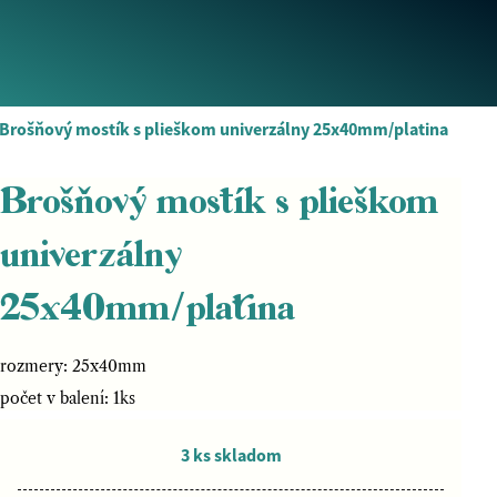
Brošňový mostík s plieškom univerzálny 25x40mm/platina
Brošňový mostík s plieškom
univerzálny
25x40mm/platina
rozmery: 25x40mm
počet v balení: 1ks
3 ks skladom