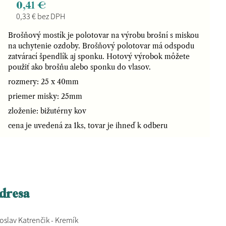
0,41 €
0,33 € bez DPH
Brošňový mostík je polotovar na výrobu brošní s miskou
na uchytenie ozdoby. Brošňový polotovar má odspodu
zatvárací špendlík aj sponku. Hotový výrobok môžete
použiť ako brošňu alebo sponku do vlasov.
rozmery: 25 x 40mm
priemer misky: 25mm
zloženie: bižutérny kov
cena je uvedená za 1ks, tovar je ihneď k odberu
dresa
oslav Katrenčik - Kremík