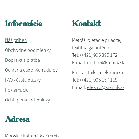
Informácie
Kontakt
Náš príbeh
Metráž, pletacie priadze,
textilná galantéria
Obchodné podmienky
Tel:
(+421) 905 395 172
Doprava a platba
E-mail:
metraz@kremik.sk
Ochrana osobných údajov
Fotovoltaika, elektronika
FAQ - časté otázky
Tel:
(+421) 905 167 119
E-mail:
elektro@kremik.sk
Reklamácie
Odstupenie od zmluvy
Adresa
Miroslav Katrenčik - Kremík