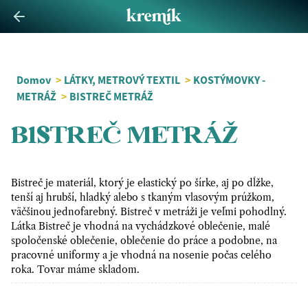
Domov
>
LÁTKY, METROVÝ TEXTIL
>
KOSTÝMOVKY -
METRÁŽ
>
BISTREČ METRÁŽ
BISTREČ METRÁŽ
Bistreč je materiál, ktorý je elastický po šírke, aj po dĺžke,
tenší aj hrubší, hladký alebo s tkaným vlasovým prúžkom,
väčšinou jednofarebný. Bistreč v metráži je veľmi pohodlný.
Látka Bistreč je vhodná na vychádzkové oblečenie, malé
spoločenské oblečenie, oblečenie do práce a podobne, na
pracovné uniformy a je vhodná na nosenie počas celého
roka. Tovar máme skladom.