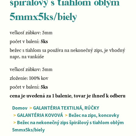
špirálový s tiahlom oblým
5mmx5ks/biely
veľkosť zúbkov: 5mm
počet v balení:
5ks
bežec s tiahlom sa používa na nekonečný zips, je vhodný
napr
.
na vankúše
veľkosť zúbkov: 5mm
zloženie: 100% kov
počet v balení:
5ks
cena je uvedená za 1 balenie, tovar je ihneď k odberu
Domov
>
GALANTÉRIA TEXTILNÁ, RÚČKY
>
GALANTÉRIA KOVOVÁ
>
Bežec na zips, koncovky
>
Bežec na nekonečný zips špirálový s tiahlom oblým
5mmx5ks/biely