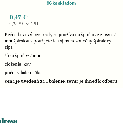
96 ks skladom
0,47 €
0,38 € bez DPH
Bežec kovový bez brzdy sa používa na špirálové zipsy s 5
mm špirálou a použijete ich aj na nekonečný špirálový
zips.
šírka špirály: 5mm
zloženie: kov
počet v balení: 5ks
cena je uvedená za 1 balenie, tovar je ihneď k odberu
dresa