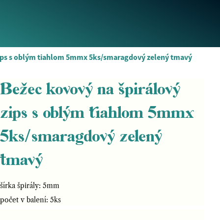
zips s oblým tiahlom 5mmx 5ks/smaragdový zelený tmavý
Bežec kovový na špirálový
zips s oblým tiahlom 5mmx
5ks/smaragdový zelený
tmavý
šírka špirály: 5mm
počet v balení: 5ks