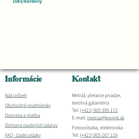
10ks/bordový
Informácie
Kontakt
Náš príbeh
Metráž, pletacie priadze,
textilná galantéria
Obchodné podmienky
Tel:
(+421) 905 395 172
Doprava a platba
E-mail:
metraz@kremik.sk
Ochrana osobných údajov
Fotovoltaika, elektronika
FAQ - časté otázky
Tel:
(+421) 905 167 119