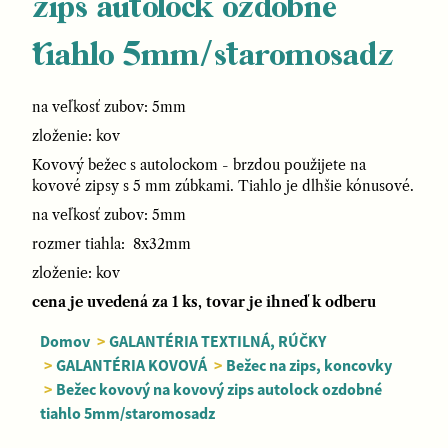
zips autolock ozdobné
tiahlo 5mm/staromosadz
na veľkosť zubov: 5mm
zloženie: kov
Kovový bežec s autolockom - brzdou použijete na
kovové zipsy s 5 mm zúbkami. Tiahlo je dlhšie kónusové.
na veľkosť zubov: 5mm
rozmer tiahla: 8x32mm
zloženie: kov
cena je uvedená za 1 ks, tovar je ihneď k odberu
Domov
>
GALANTÉRIA TEXTILNÁ, RÚČKY
>
GALANTÉRIA KOVOVÁ
>
Bežec na zips, koncovky
>
Bežec kovový na kovový zips autolock ozdobné
tiahlo 5mm/staromosadz