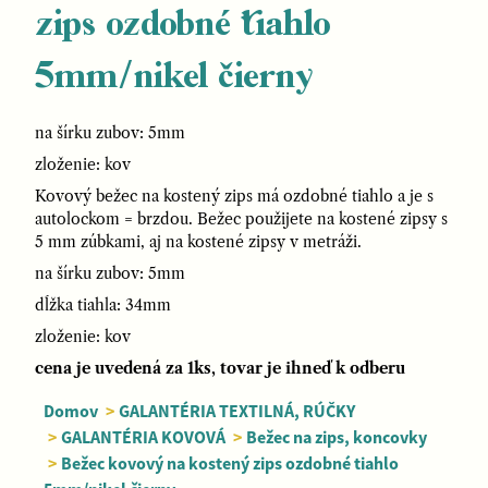
zips ozdobné tiahlo
5mm/nikel čierny
na šírku zubov: 5mm
zloženie: kov
Kovový bežec na kostený zips má ozdobné tiahlo a je s
autolockom = brzdou. Bežec použijete na kostené zipsy s
5 mm zúbkami, aj na kostené zipsy v metráži.
na šírku zubov: 5mm
dĺžka tiahla: 34mm
zloženie: kov
cena je uvedená za 1ks, tovar je ihneď k odberu
Domov
>
GALANTÉRIA TEXTILNÁ, RÚČKY
>
GALANTÉRIA KOVOVÁ
>
Bežec na zips, koncovky
>
Bežec kovový na kostený zips ozdobné tiahlo