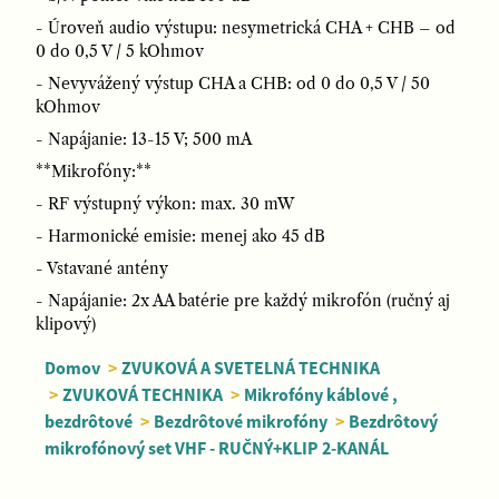
- Úroveň audio výstupu: nesymetrická CHA + CHB – od
0 do 0,5 V / 5 kOhmov
- Nevyvážený výstup CHA a CHB: od 0 do 0,5 V / 50
kOhmov
- Napájanie: 13-15 V; 500 mA
**Mikrofóny:**
- RF výstupný výkon: max. 30 mW
- Harmonické emisie: menej ako 45 dB
- Vstavané antény
- Napájanie: 2x AA batérie pre každý mikrofón (ručný aj
klipový)
Domov
>
ZVUKOVÁ A SVETELNÁ TECHNIKA
>
ZVUKOVÁ TECHNIKA
>
Mikrofóny káblové ,
bezdrôtové
>
Bezdrôtové mikrofóny
>
Bezdrôtový
mikrofónový set VHF - RUČNÝ+KLIP 2-KANÁL