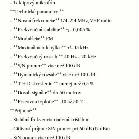
- 1x klipový mikrofón
**Technické parametre:**
- **Nosná frekvencia:** 174-214 MHz, VHF rádio
- **Frekvenčná stabilita:** +/- 0,005 %
- **Modulácia:** FM
- **Maximálna odchýlka:** +/- 15 kHz
- **Frekvenčný rozsah:** 40 Hz - 20 kHz
- **S/N pomer:** viac než 100 dB
- **Dynamický rozsah:** viac než 100 dB
- **T.H.D skreslenie:** menej než 0,5 %
- **Dosah signálu:** do 50 metrov
- **Pracovná teplota:** -10 až 50 °C
**Prijímač:**
- Stabilná frekvencia riadená krištálom
- Citlivosť príjmu: S/N pomer pri 60 dB (12 dBu)
- S/N pomer viac než 100 dB