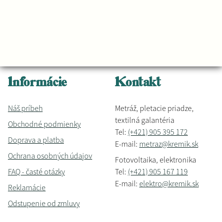
Informácie
Kontakt
Náš príbeh
Metráž, pletacie priadze,
textilná galantéria
Obchodné podmienky
Tel:
(+421) 905 395 172
Doprava a platba
E-mail:
metraz@kremik.sk
Ochrana osobných údajov
Fotovoltaika, elektronika
FAQ - časté otázky
Tel:
(+421) 905 167 119
E-mail:
elektro@kremik.sk
Reklamácie
Odstupenie od zmluvy