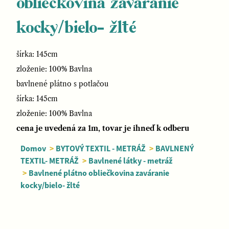
obliečkovina zaváranie
kocky/bielo- žlté
šírka: 145cm
zloženie: 100% Bavlna
bavlnené plátno s potlačou
šírka: 145cm
zloženie: 100% Bavlna
cena je uvedená za 1m, tovar je ihneď k odberu
Domov
>
BYTOVÝ TEXTIL - METRÁŽ
>
BAVLNENÝ
TEXTIL- METRÁŽ
>
Bavlnené látky - metráž
>
Bavlnené plátno obliečkovina zaváranie
kocky/bielo- žlté