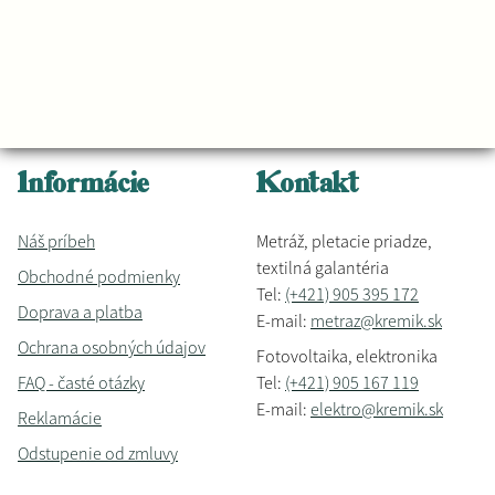
Informácie
Kontakt
Náš príbeh
Metráž, pletacie priadze,
textilná galantéria
Obchodné podmienky
Tel:
(+421) 905 395 172
Doprava a platba
E-mail:
metraz@kremik.sk
Ochrana osobných údajov
Fotovoltaika, elektronika
FAQ - časté otázky
Tel:
(+421) 905 167 119
E-mail:
elektro@kremik.sk
Reklamácie
Odstupenie od zmluvy