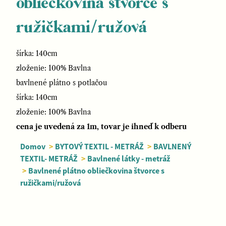
obliečkovina štvorce s
ružičkami/ružová
šírka: 140cm
zloženie: 100% Bavlna
bavlnené plátno s potlačou
šírka: 140cm
zloženie: 100% Bavlna
cena je uvedená za 1m, tovar je ihneď k odberu
Domov
>
BYTOVÝ TEXTIL - METRÁŽ
>
BAVLNENÝ
TEXTIL- METRÁŽ
>
Bavlnené látky - metráž
>
Bavlnené plátno obliečkovina štvorce s
ružičkami/ružová