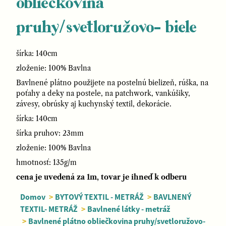
obliečkovina
pruhy/svetloružovo- biele
šírka: 140cm
zloženie: 100% Bavlna
Bavlnené plátno použijete na postelnú bielizeň, rúška, na
poťahy a deky na postele, na patchwork, vankúšiky,
závesy, obrúsky aj kuchynský textil, dekorácie.
šírka: 140cm
šírka pruhov: 23mm
zloženie: 100% Bavlna
hmotnosť: 135g/m
cena je uvedená za 1m, tovar je ihneď k odberu
Domov
>
BYTOVÝ TEXTIL - METRÁŽ
>
BAVLNENÝ
TEXTIL- METRÁŽ
>
Bavlnené látky - metráž
>
Bavlnené plátno obliečkovina pruhy/svetloružovo-