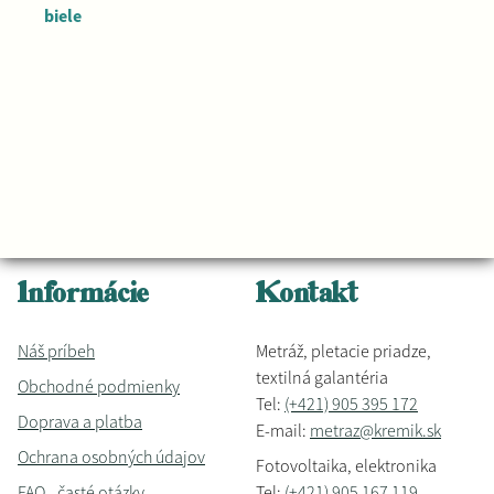
biele
Informácie
Kontakt
Náš príbeh
Metráž, pletacie priadze,
textilná galantéria
Obchodné podmienky
Tel:
(+421) 905 395 172
Doprava a platba
E-mail:
metraz@kremik.sk
Ochrana osobných údajov
Fotovoltaika, elektronika
FAQ - časté otázky
Tel:
(+421) 905 167 119