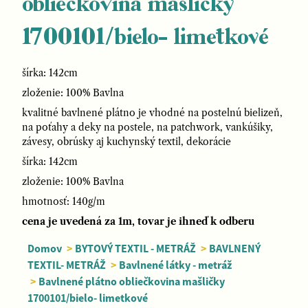
obliečkovina mašličky
1700101/bielo- limetkové
šírka: 142cm
zloženie: 100% Bavlna
kvalitné bavlnené plátno je vhodné na postelnú bielizeň,
na poťahy a deky na postele, na patchwork, vankúšiky,
závesy, obrúsky aj kuchynský textil, dekorácie
šírka: 142cm
zloženie: 100% Bavlna
hmotnosť: 140g/m
cena je uvedená za 1m, tovar je ihneď k odberu
Domov
>
BYTOVÝ TEXTIL - METRÁŽ
>
BAVLNENÝ
TEXTIL- METRÁŽ
>
Bavlnené látky - metráž
>
Bavlnené plátno obliečkovina mašličky
1700101/bielo- limetkové