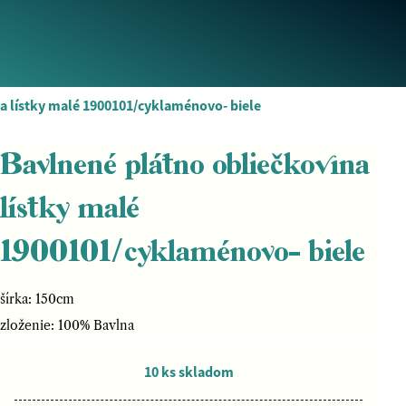
a lístky malé 1900101/cyklaménovo- biele
Bavlnené plátno obliečkovina
lístky malé
1900101/cyklaménovo- biele
šírka: 150cm
zloženie: 100% Bavlna
10 ks skladom