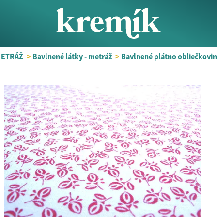
METRÁŽ
>
Bavlnené látky - metráž
>
Bavlnené plátno obliečkovin