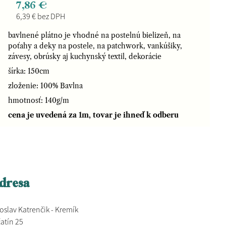
7,86 €
6,39 € bez DPH
bavlnené plátno je vhodné na postelnú bielizeň, na
poťahy a deky na postele, na patchwork, vankúšiky,
závesy, obrúsky aj kuchynský textil, dekorácie
šírka: 150cm
zloženie: 100% Bavlna
hmotnosť: 140g/m
cena je uvedená za 1m, tovar je ihneď k odberu
dresa
oslav Katrenčik - Kremík
atín 25