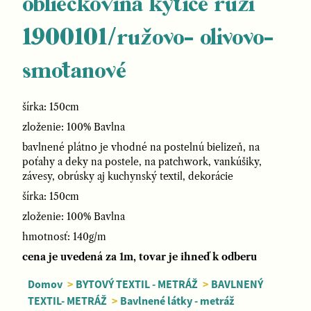
obliečkovina kytice ruží
1900101/ružovo- olivovo-
smotanové
šírka: 150cm
zloženie: 100% Bavlna
bavlnené plátno je vhodné na postelnú bielizeň, na
poťahy a deky na postele, na patchwork, vankúšiky,
závesy, obrúsky aj kuchynský textil, dekorácie
šírka: 150cm
zloženie: 100% Bavlna
hmotnosť: 140g/m
cena je uvedená za 1m, tovar je ihneď k odberu
Domov
>
BYTOVÝ TEXTIL - METRÁŽ
>
BAVLNENÝ
TEXTIL- METRÁŽ
>
Bavlnené látky - metráž