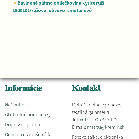
>
Bavlnené plátno obliečkovina kytice ruží
1900101/ružovo- olivovo- smotanové
Informácie
Kontakt
Náš príbeh
Metráž, pletacie priadze,
textilná galantéria
Obchodné podmienky
Tel:
(+421) 905 395 172
Doprava a platba
E-mail:
metraz@kremik.sk
Ochrana osobných údajov
Fotovoltaika, elektronika