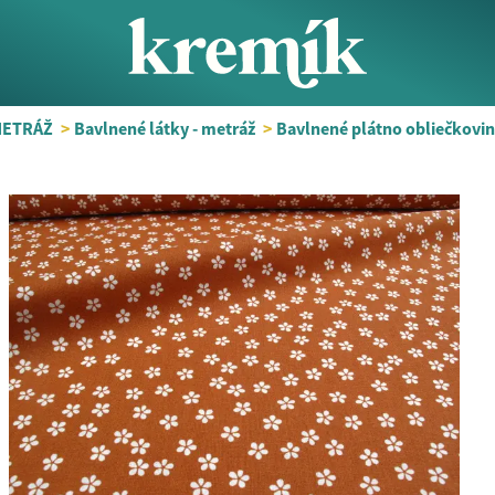
METRÁŽ
>
Bavlnené látky - metráž
>
Bavlnené plátno obliečkovin