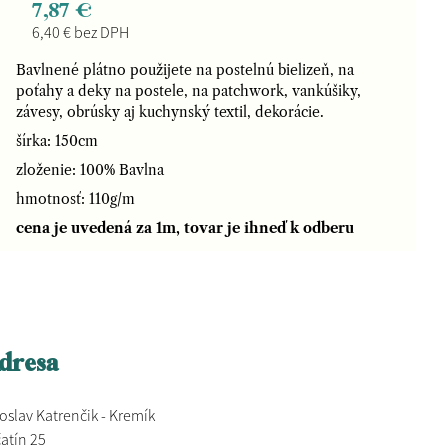
7,87 €
6,40 € bez DPH
Bavlnené plátno použijete na postelnú bielizeň, na
poťahy a deky na postele, na patchwork, vankúšiky,
závesy, obrúsky aj kuchynský textil, dekorácie.
šírka: 150cm
zloženie: 100% Bavlna
hmotnosť: 110g/m
cena je uvedená za 1m, tovar je ihneď k odberu
dresa
oslav Katrenčik - Kremík
atín 25