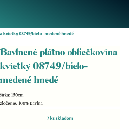
a kvietky 08749/bielo- medené hnedé
Bavlnené plátno obliečkovina
kvietky 08749/bielo-
medené hnedé
šírka: 150cm
zloženie: 100% Bavlna
7 ks skladom