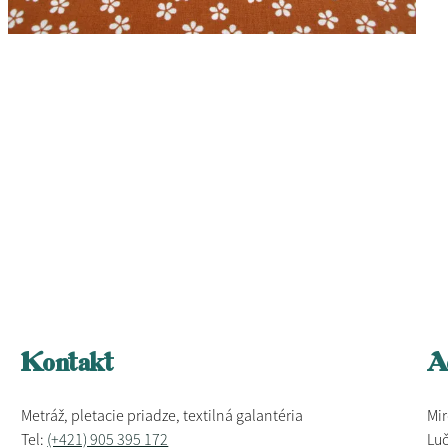
Kontakt
A
Metráž, pletacie priadze, textilná galantéria
Mir
Tel:
(+421) 905 395 172
Luč