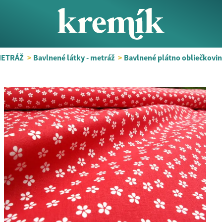
METRÁŽ
>
Bavlnené látky - metráž
>
Bavlnené plátno obliečkovin