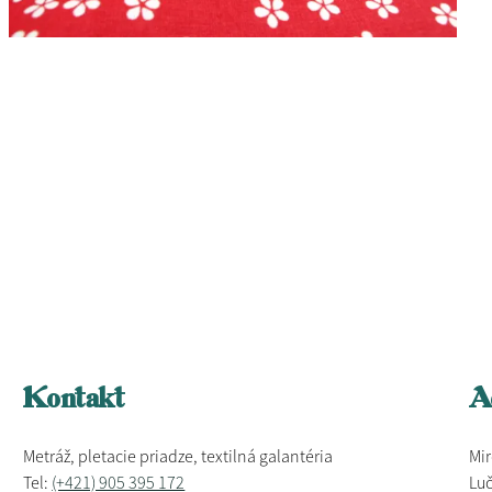
Kontakt
A
Metráž, pletacie priadze, textilná galantéria
Mir
Tel:
(+421) 905 395 172
Luč