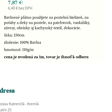
7,87 €
6,40 € bez DPH
Bavlnené plátno použijete na postelnú bielizeň, na
poťahy a deky na postele, na patchwork, vankúšiky,
závesy, obrúsky aj kuchynský textil, dekorácie.
šírka: 150cm
zloženie: 100% Bavlna
hmotnosť: 110g/m
cena je uvedená za 1m, tovar je ihneď k odberu
dresa
oslav Katrenčik - Kremík
atín 25