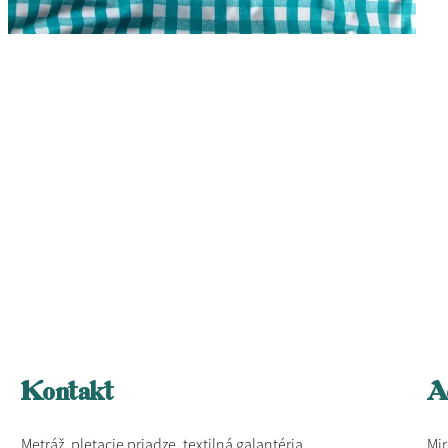
Kontakt
A
Metráž, pletacie priadze, textilná galantéria
Mir