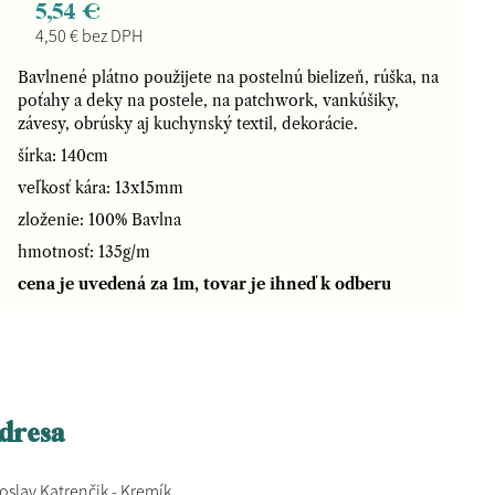
5,54 €
4,50 € bez DPH
Bavlnené plátno použijete na postelnú bielizeň, rúška, na
poťahy a deky na postele, na patchwork, vankúšiky,
závesy, obrúsky aj kuchynský textil, dekorácie.
šírka: 140cm
veľkosť kára: 13x15mm
zloženie: 100% Bavlna
hmotnosť: 135g/m
cena je uvedená za 1m, tovar je ihneď k odberu
dresa
oslav Katrenčik - Kremík