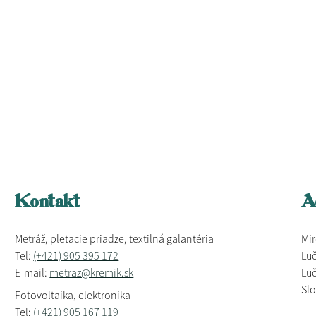
Kontakt
A
Metráž, pletacie priadze, textilná galantéria
Mir
Tel:
(+421) 905 395 172
Luč
E-mail:
metraz@kremik.sk
Luč
Sl
Fotovoltaika, elektronika
Tel:
(+421) 905 167 119