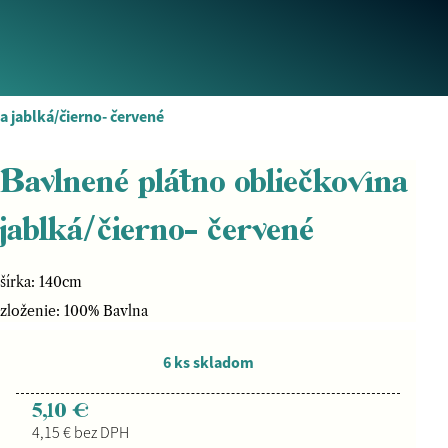
a jablká/čierno- červené
Bavlnené plátno obliečkovina
jablká/čierno- červené
šírka: 140cm
zloženie: 100% Bavlna
6 ks skladom
5,10 €
4,15 € bez DPH