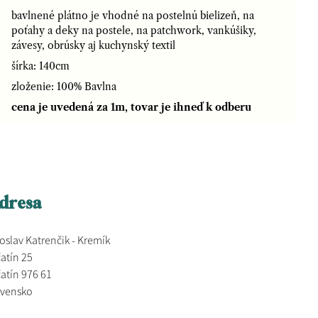
bavlnené plátno je vhodné na postelnú bielizeň, na
poťahy a deky na postele, na patchwork, vankúšiky,
závesy, obrúsky aj kuchynský textil
šírka: 140cm
zloženie: 100% Bavlna
cena je uvedená za 1m, tovar je ihneď k odberu
dresa
oslav Katrenčik - Kremík
atín 25
atín 976 61
ovensko