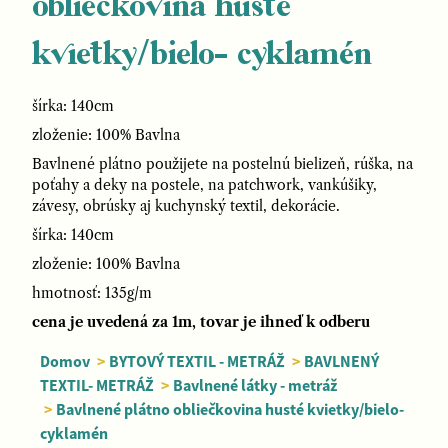
obliečkovina husté
kvietky/bielo- cyklamén
šírka: 140cm
zloženie: 100% Bavlna
Bavlnené plátno použijete na postelnú bielizeň, rúška, na
poťahy a deky na postele, na patchwork, vankúšiky,
závesy, obrúsky aj kuchynský textil, dekorácie.
šírka: 140cm
zloženie: 100% Bavlna
hmotnosť: 135g/m
cena je uvedená za 1m, tovar je ihneď k odberu
Domov
>
BYTOVÝ TEXTIL - METRÁŽ
>
BAVLNENÝ
TEXTIL- METRÁŽ
>
Bavlnené látky - metráž
>
Bavlnené plátno obliečkovina husté kvietky/bielo-
cyklamén