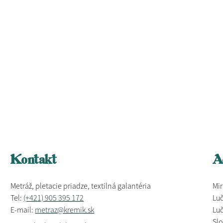
Kontakt
A
Metráž, pletacie priadze, textilná galantéria
Mir
Tel:
(+421) 905 395 172
Luč
E-mail:
metraz@kremik.sk
Luč
Sl