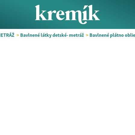
METRÁŽ
>
Bavlnené látky detské- metráž
>
Bavlnené plátno obli