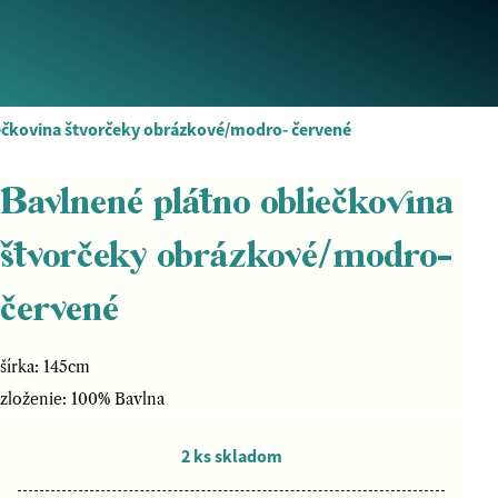
ečkovina štvorčeky obrázkové/modro- červené
Bavlnené plátno obliečkovina
štvorčeky obrázkové/modro-
červené
šírka: 145cm
zloženie: 100% Bavlna
2 ks skladom