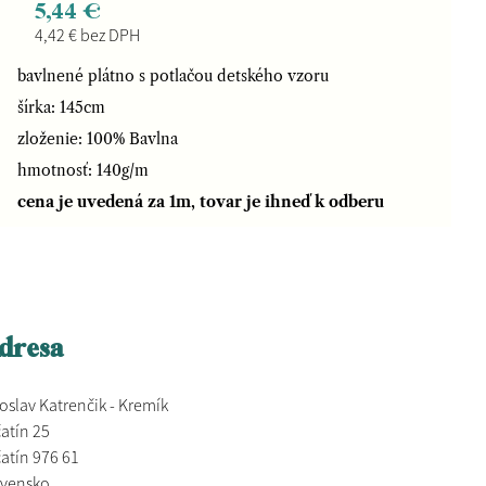
5,44 €
4,42 € bez DPH
bavlnené plátno s potlačou detského vzoru
šírka: 145cm
zloženie: 100% Bavlna
hmotnosť: 140g/m
cena je uvedená za 1m, tovar je ihneď k odberu
dresa
oslav Katrenčik - Kremík
atín 25
atín 976 61
ovensko