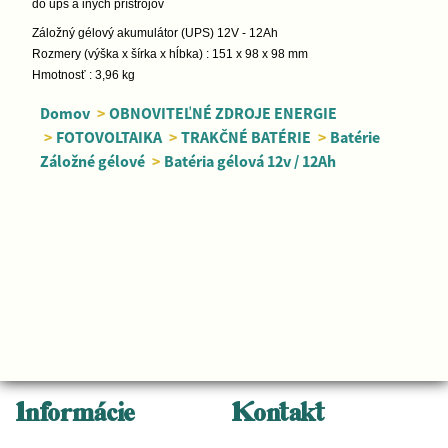
do ups a iných prístrojov
Záložný gélový akumulátor (UPS) 12V - 12Ah
Rozmery (výška x šírka x hĺbka) : 151 x 98 x 98 mm
Hmotnosť : 3,96 kg
Domov
>
OBNOVITEĽNÉ ZDROJE ENERGIE
>
FOTOVOLTAIKA
>
TRAKČNÉ BATÉRIE
>
Batérie
Záložné gélové
>
Batéria gélová 12v / 12Ah
Informácie
Kontakt