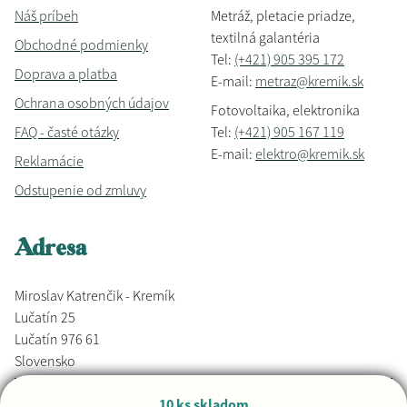
Náš príbeh
Metráž, pletacie priadze,
textilná galantéria
Obchodné podmienky
Tel:
(+421) 905 395 172
Doprava a platba
E-mail:
metraz@kremik.sk
Ochrana osobných údajov
Fotovoltaika, elektronika
FAQ - časté otázky
Tel:
(+421) 905 167 119
E-mail:
elektro@kremik.sk
Reklamácie
Odstupenie od zmluvy
Adresa
Miroslav Katrenčik - Kremík
Lučatín 25
Lučatín 976 61
Slovensko
10 ks skladom