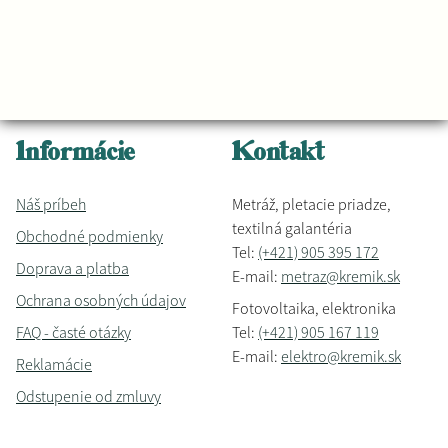
Informácie
Kontakt
Náš príbeh
Metráž, pletacie priadze,
textilná galantéria
Obchodné podmienky
Tel:
(+421) 905 395 172
Doprava a platba
E-mail:
metraz@kremik.sk
Ochrana osobných údajov
Fotovoltaika, elektronika
FAQ - časté otázky
Tel:
(+421) 905 167 119
E-mail:
elektro@kremik.sk
Reklamácie
Odstupenie od zmluvy