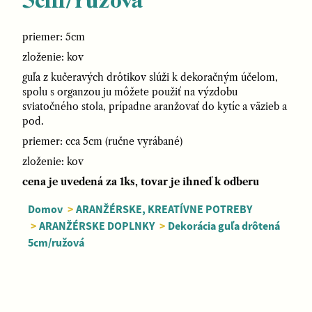
5cm/ružová
priemer: 5cm
zloženie: kov
guľa z kučeravých drôtikov slúži k dekoračným účelom,
spolu s organzou ju môžete použiť na výzdobu
sviatočného stola, prípadne aranžovať do kytíc a väzieb a
pod.
priemer: cca 5cm (ručne vyrábané)
zloženie: kov
cena je uvedená za 1ks, tovar je ihneď k odberu
Domov
>
ARANŽÉRSKE, KREATÍVNE POTREBY
>
ARANŽÉRSKE DOPLNKY
>
Dekorácia guľa drôtená
5cm/ružová