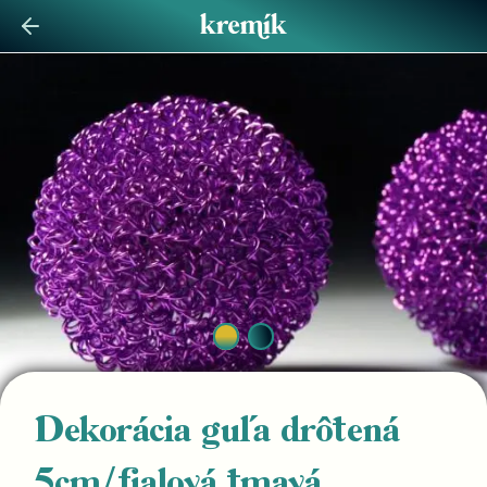
Dekorácia guľa drôtená
5cm/fialová tmavá