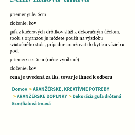
priemer gule: 5cm
zloženie: kov
guľa z kučeravých drôtikov slúži k dekoračným účelom,
spolu s organzou ju môžete použiť na výzdobu
sviatočného stola, prípadne aranžovať do kytíc a väzieb a
pod.
priemer: cca 5cm (ručne vyrábané)
zloženie: kov
cena je uvedená za 1ks, tovar je ihneď k odberu
Domov
>
ARANŽÉRSKE, KREATÍVNE POTREBY
>
ARANŽÉRSKE DOPLNKY
>
Dekorácia guľa drôtená
5cm/fialová tmavá