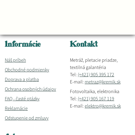
Informácie
Kontakt
Náš príbeh
Metráž, pletacie priadze,
textilná galantéria
Obchodné podmienky
Tel:
(+421) 905 395 172
Doprava a platba
E-mail:
metraz@kremik.sk
Ochrana osobných údajov
Fotovoltaika, elektronika
FAQ - časté otázky
Tel:
(+421) 905 167 119
E-mail:
elektro@kremik.sk
Reklamácie
Odstupenie od zmluvy