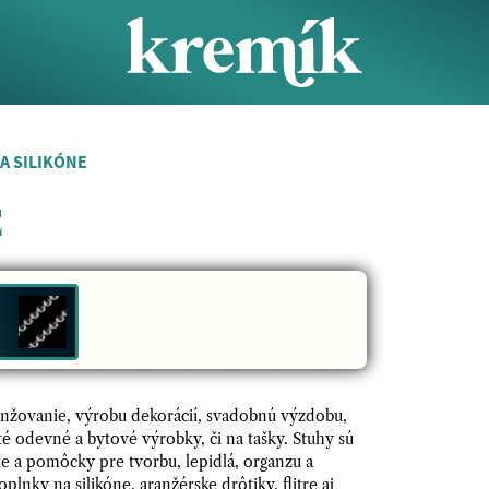
A SILIKÓNE
E
ranžovanie, výrobu dekorácií, svadobnú výzdobu,
é odevné a bytové výrobky, či na tašky. Stuhy sú
die a pomôcky pre tvorbu, lepidlá, organzu a
lnky na silikóne, aranžérske drôtiky, flitre aj