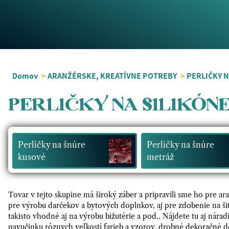
Domov
>
ARANŽÉRSKE, KREATÍVNE POTREBY
>
PERLIČKY N
PERLIČKY NA SILIKÓN
Perličky na šnúre
Perličky na šnúre
kusové
metráž
Tovar v tejto skupine má široký záber a pripravili sme ho pre a
pre výrobu darčekov a bytových doplnkov, aj pre zdobenie na šit
takisto vhodné aj na výrobu bižutérie a pod.. Nájdete tu aj nára
pavučinku rôznych veľkostí farieb a vzorov, drobné dekoračné dop