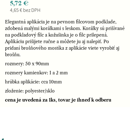
5,72 €
4,65 € bez DPH
Elegantná aplikácia je na pevnom filcovom podklade,
zdobená malými korálkami s leskom. Korálky sú prišívané
na podkladový filc a kožušinka je o filc prilepená.
Aplikáciu prišijete ručne a môžete ju aj nalepiť. Po
pridaní brošňového mostíka z aplikácie viete vyrobiť aj
brošňu.
rozmery: 50 x 90mm
rozmery kamienkov: 1 a 2 mm
hrúbka aplikácie: cca 10mm
zloženie: polyester/sklo
cena je uvedená za 1ks, tovar je ihneď k odberu