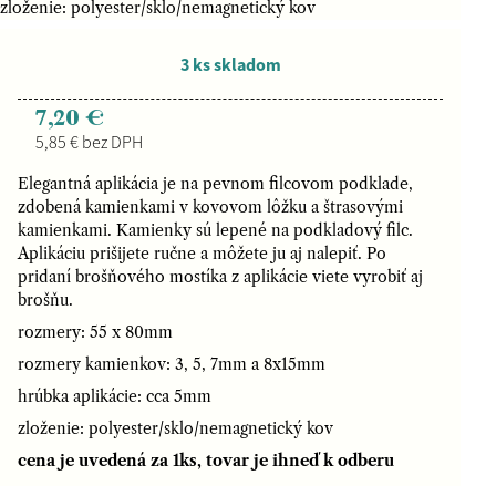
zloženie: polyester/sklo/nemagnetický kov
3 ks skladom
7,20 €
5,85 € bez DPH
Elegantná aplikácia je na pevnom filcovom podklade,
zdobená kamienkami v kovovom lôžku a štrasovými
kamienkami. Kamienky sú lepené na podkladový filc.
Aplikáciu prišijete ručne a môžete ju aj nalepiť. Po
pridaní brošňového mostíka z aplikácie viete vyrobiť aj
brošňu.
rozmery: 55 x 80mm
rozmery kamienkov: 3, 5, 7mm a 8x15mm
hrúbka aplikácie: cca 5mm
zloženie: polyester/sklo/nemagnetický kov
cena je uvedená za 1ks, tovar je ihneď k odberu