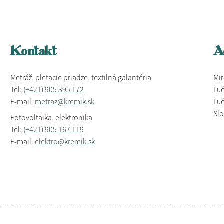
Kontakt
A
Metráž, pletacie priadze, textilná galantéria
Mir
Tel:
(+421) 905 395 172
Luč
E-mail:
metraz@kremik.sk
Luč
Sl
Fotovoltaika, elektronika
Tel:
(+421) 905 167 119
E-mail:
elektro@kremik.sk