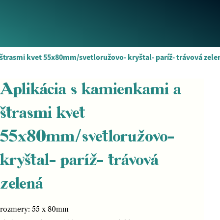
štrasmi kvet 55x80mm/svetloružovo- kryštal- paríž- trávová zele
Aplikácia s kamienkami a
štrasmi kvet
55x80mm/svetloružovo-
kryštal- paríž- trávová
zelená
rozmery: 55 x 80mm