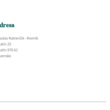
dresa
oslav Katrenčik - Kremík
atín 25
atín 976 61
ovensko