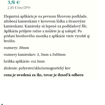
3,51 €
2,85 € bez DPH
Elegantná aplikácia je na pevnom filcovom podklade,
zdobená kamienkami v kovovom lôžku a štrasovými
kamienkami. Kamienky sú lepené na podkladový filc.
Aplikáciu prišijete ručne a môžete ju aj nalepiť. Po
pridaní brošňového mostíka z aplikácie viete vyrobiť aj
brošňu.
rozmery: 30mm
rozmery kamienkov: 3, 5mm a 5x10mm
hrúbka aplikácie: cca 5mm
zloženie: polyester/sklo/nemagnetický kov
cena je uvedená za 1ks, tovar je ihneď k odberu