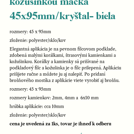
kožušinkou mačka
45x95mm/kryštal- biela
rozmery: 45 x 95mm
zloženie: polyester/sklo/kov
Elegantná aplikácia je na pevnom filcovom podklade,
zdobená malými korálkami, štrasovými kamienkami a
kožušinkou. Korálky a kamienky sú prišívané na
podkladový filc a kožušinka je o filc prilepená. Aplikáciu
prišijete ručne a môžete ju aj nalepiť. Po pridaní
brošňového mostíka z aplikácie viete vyrobiť aj brošňu.
rozmery: 45 x 95mm
rozmery kamienkov: 2mm, 4mm a 6x10 mm
hrúbka aplikácie: cca 10mm
zloženie: polyester/sklo/kov
cena je uvedená za 1ks, tovar je ihneď k odberu