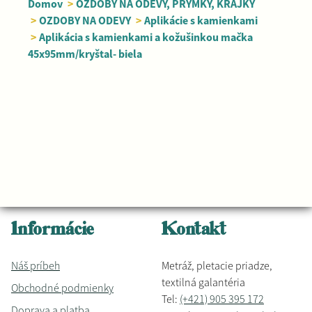
Domov
>
OZDOBY NA ODEVY, PRÝMKY, KRAJKY
>
OZDOBY NA ODEVY
>
Aplikácie s kamienkami
>
Aplikácia s kamienkami a kožušinkou mačka
45x95mm/kryštal- biela
Informácie
Kontakt
Náš príbeh
Metráž, pletacie priadze,
textilná galantéria
Obchodné podmienky
Tel:
(+421) 905 395 172
Doprava a platba