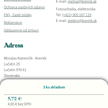
E-mail:
metraz@kremik.sk
Ochrana osobných údajov
Fotovoltaika, elektronika
FAQ - časté otázky
Tel:
(+421) 905 167 119
E-mail:
elektro@kremik.sk
Reklamácie
Odstupenie od zmluvy
Adresa
Miroslav Katrenčik - Kremík
Lučatín 25
Lučatín 976 61
Slovensko
3 ks skladom
Vyrobené s láskou,
Djkáťo
+ Kremik.sk
Copyright © 2026
5,72 €
4,65 € bez DPH