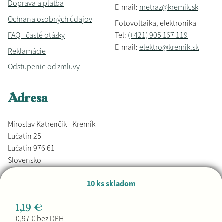
Doprava a platba
E-mail:
metraz@kremik.sk
Ochrana osobných údajov
Fotovoltaika, elektronika
FAQ - časté otázky
Tel:
(+421) 905 167 119
E-mail:
elektro@kremik.sk
Reklamácie
Odstupenie od zmluvy
Adresa
Miroslav Katrenčik - Kremík
Lučatín 25
Lučatín 976 61
Slovensko
10 ks skladom
Vyrobené s láskou,
Djkáťo
+ Kremik.sk
Copyright © 2026
1,19 €
0,97 € bez DPH