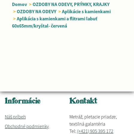
Domov
>
OZDOBY NA ODEVY, PRÝMKY, KRAJKY
>
OZDOBY NA ODEVY
>
Aplikácie s kamienkami
>
Aplikácia s kamienkami a flitrami labuť
60x65mm/kryštal- červená
Informácie
Kontakt
Náš príbeh
Metráž, pletacie priadze,
textilná galantéria
Obchodné podmienky
Tel:
(+421) 905 395 172