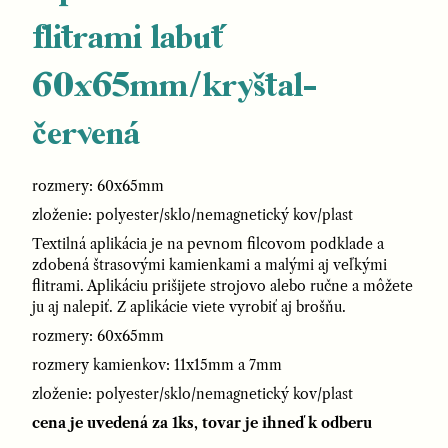
flitrami labuť
60x65mm/kryštal-
červená
rozmery: 60x65mm
zloženie: polyester/sklo/nemagnetický kov/plast
Textilná aplikácia je na pevnom filcovom podklade a
zdobená štrasovými kamienkami a malými aj veľkými
flitrami. Aplikáciu prišijete strojovo alebo ručne a môžete
ju aj nalepiť. Z aplikácie viete vyrobiť aj brošňu.
rozmery: 60x65mm
rozmery kamienkov: 11x15mm a 7mm
zloženie: polyester/sklo/nemagnetický kov/plast
cena je uvedená za 1ks, tovar je ihneď k odberu