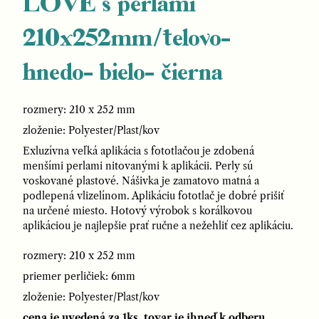
LOVE s perlami
210x252mm/telovo-
hnedo- bielo- čierna
rozmery: 210 x 252 mm
zloženie: Polyester/Plast/kov
Exluzívna veľká aplikácia s fototlačou je zdobená
menšími perlami nitovanými k aplikácii. Perly sú
voskované plastové. Nášivka je zamatovo matná a
podlepená vlizelínom. Aplikáciu fototlač je dobré prišiť
na určené miesto. Hotový výrobok s korálkovou
aplikáciou je najlepšie prať ručne a nežehliť cez aplikáciu.
rozmery: 210 x 252 mm
priemer perličiek: 6mm
zloženie: Polyester/Plast/kov
cena je uvedená za 1ks, tovar je ihneď k odberu