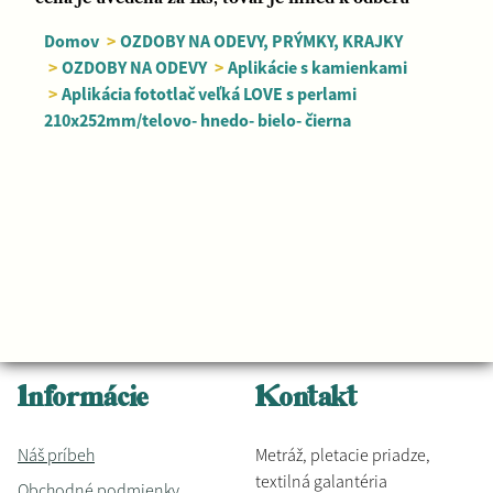
Domov
>
OZDOBY NA ODEVY, PRÝMKY, KRAJKY
>
OZDOBY NA ODEVY
>
Aplikácie s kamienkami
>
Aplikácia fototlač veľká LOVE s perlami
210x252mm/telovo- hnedo- bielo- čierna
Informácie
Kontakt
Náš príbeh
Metráž, pletacie priadze,
textilná galantéria
Obchodné podmienky