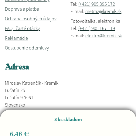
Tel:
(+421) 905 395 172
Doprava a platba
E-mail:
metraz@kremik.sk
Ochrana osobných údajov
Fotovoltaika, elektronika
FAQ - časté otázky
Tel:
(+421) 905 167 119
E-mail:
elektro@kremik.sk
Reklamácie
Odstupenie od zmluvy
Adresa
Miroslav Katrenčik - Kremík
Lučatín 25
Lučatín 976 61
Slovensko
3 ks skladom
Vyrobené s láskou,
Djkáťo
+ Kremik.sk
Copyright © 2026
6,46 €