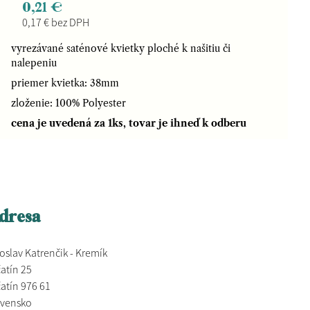
0,21 €
0,17 € bez DPH
vyrezávané saténové kvietky ploché k našitiu či
nalepeniu
priemer kvietka: 38mm
zloženie: 100% Polyester
cena je uvedená za 1ks, tovar je ihneď k odberu
dresa
oslav Katrenčik - Kremík
atín 25
atín 976 61
ovensko