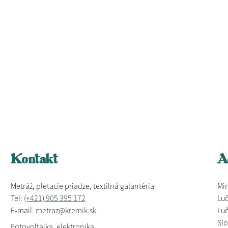
Kontakt
A
Metráž, pletacie priadze, textilná galantéria
Mir
Tel:
(+421) 905 395 172
Luč
E-mail:
metraz@kremik.sk
Luč
Sl
Fotovoltaika, elektronika