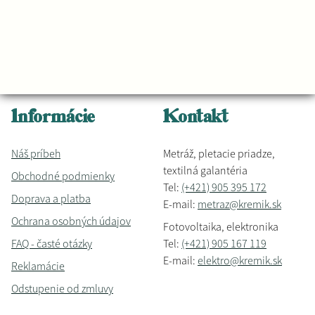
Informácie
Kontakt
Náš príbeh
Metráž, pletacie priadze,
textilná galantéria
Obchodné podmienky
Tel:
(+421) 905 395 172
Doprava a platba
E-mail:
metraz@kremik.sk
Ochrana osobných údajov
Fotovoltaika, elektronika
FAQ - časté otázky
Tel:
(+421) 905 167 119
E-mail:
elektro@kremik.sk
Reklamácie
Odstupenie od zmluvy