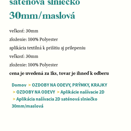
saténová slniečko
30mm/maslová
veľkosť: 30mm
zloženie: 100% Polyester
aplikácia textilná k prišitiu aj prilepeniu
veľkosť: 30mm
zloženie: 100% Polyester
cena je uvedená za 1ks, tovar je ihneď k odberu
Domov
>
OZDOBY NA ODEVY, PRÝMKY, KRAJKY
>
OZDOBY NA ODEVY
>
Aplikácie našívacie 2D
>
Aplikácia našívacia 2D saténová slniečko
30mm/maslová