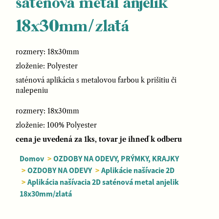
saténová metal anjelik
18x30mm/zlatá
rozmery: 18x30mm
zloženie: Polyester
saténová aplikácia s metalovou farbou k prišitiu či
nalepeniu
rozmery: 18x30mm
zloženie: 100% Polyester
cena je uvedená za 1ks, tovar je ihneď k odberu
Domov
>
OZDOBY NA ODEVY, PRÝMKY, KRAJKY
>
OZDOBY NA ODEVY
>
Aplikácie našívacie 2D
>
Aplikácia našívacia 2D saténová metal anjelik
18x30mm/zlatá