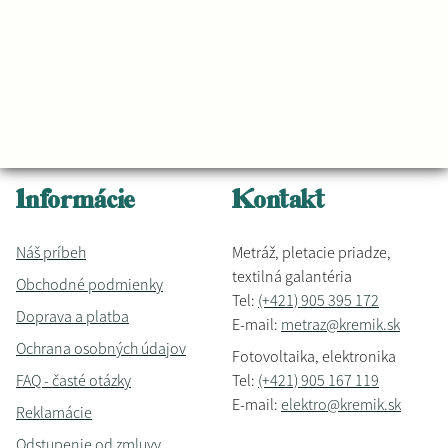
Informácie
Kontakt
Náš príbeh
Metráž, pletacie priadze,
textilná galantéria
Obchodné podmienky
Tel:
(+421) 905 395 172
Doprava a platba
E-mail:
metraz@kremik.sk
Ochrana osobných údajov
Fotovoltaika, elektronika
FAQ - časté otázky
Tel:
(+421) 905 167 119
E-mail:
elektro@kremik.sk
Reklamácie
Odstupenie od zmluvy