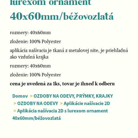
lurexom ornament
40x60mm/béžovozlatá
rozmery: 40x60mm
zloženie: 100% Polyester
aplikácia našívacia je tkaná z metalovej nite, je priehľadná
ako vzdušná krajka
rozmery: 40x60mm
zloženie: 100% Polyester
cena je uvedená za 1ks, tovar je ihneď k odberu
Domov
>
OZDOBY NA ODEVY, PRÝMKY, KRAJKY
>
OZDOBY NA ODEVY
>
Aplikácie našívacie 2D
>
Aplikácia našívacia 2D s lurexom ornament
40x60mm/béžovozlatá