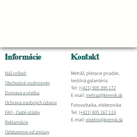
Informácie
Kontakt
Náš príbeh
Metráž, pletacie priadze,
textilná galantéria
Obchodné podmienky
Tel:
(+421) 905 395 172
Doprava a platba
E-mail:
metraz@kremik.sk
Ochrana osobných údajov
Fotovoltaika, elektronika
FAQ - časté otázky
Tel:
(+421) 905 167 119
E-mail:
elektro@kremik.sk
Reklamácie
Odstupenie od zmluvy