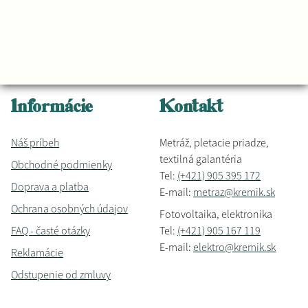
Informácie
Kontakt
Náš príbeh
Metráž, pletacie priadze,
textilná galantéria
Obchodné podmienky
Tel:
(+421) 905 395 172
Doprava a platba
E-mail:
metraz@kremik.sk
Ochrana osobných údajov
Fotovoltaika, elektronika
FAQ - časté otázky
Tel:
(+421) 905 167 119
E-mail:
elektro@kremik.sk
Reklamácie
Odstupenie od zmluvy