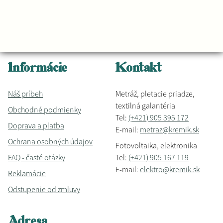
Informácie
Kontakt
Náš príbeh
Metráž, pletacie priadze,
textilná galantéria
Obchodné podmienky
Tel:
(+421) 905 395 172
Doprava a platba
E-mail:
metraz@kremik.sk
Ochrana osobných údajov
Fotovoltaika, elektronika
FAQ - časté otázky
Tel:
(+421) 905 167 119
E-mail:
elektro@kremik.sk
Reklamácie
Odstupenie od zmluvy
Adresa