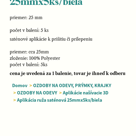
25mmx5ks/biela
priemer: 25 mm
počet v balení:
5 ks
saténové aplikácie k prišitiu či prilepeniu
priemer: cca 25mm
zloženie: 100% Polyester
počet v balení:
5ks
cena je uvedená za 1 balenie, tovar je ihneď k odberu
Domov
>
OZDOBY NA ODEVY, PRÝMKY, KRAJKY
>
OZDOBY NA ODEVY
>
Aplikácie našívacie 3D
>
Aplikácia ruža saténová 25mmx5ks/biela