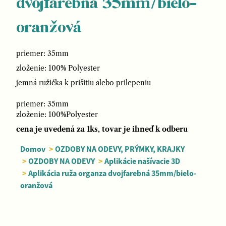
dvojfarebná 35mm/bielo-
oranžová
priemer: 35mm
zloženie: 100% Polyester
jemná ružička k prišitiu alebo prilepeniu
priemer: 35mm
zloženie: 100%Polyester
cena je uvedená za 1ks, tovar je ihneď k odberu
Domov
>
OZDOBY NA ODEVY, PRÝMKY, KRAJKY
>
OZDOBY NA ODEVY
>
Aplikácie našívacie 3D
>
Aplikácia ruža organza dvojfarebná 35mm/bielo-
oranžová