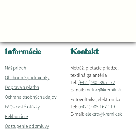
Informácie
Kontakt
Náš príbeh
Metráž, pletacie priadze,
textilná galantéria
Obchodné podmienky
Tel:
(+421) 905 395 172
Doprava a platba
E-mail:
metraz@kremik.sk
Ochrana osobných údajov
Fotovoltaika, elektronika
FAQ - časté otázky
Tel:
(+421) 905 167 119
E-mail:
elektro@kremik.sk
Reklamácie
Odstupenie od zmluvy