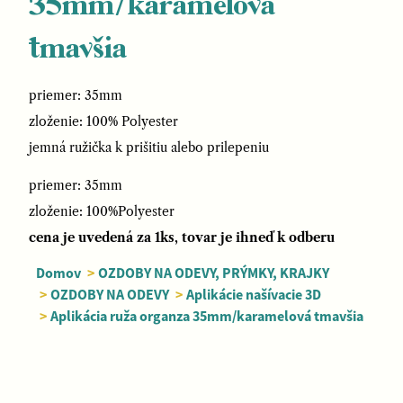
35mm/karamelová
tmavšia
priemer: 35mm
zloženie: 100% Polyester
jemná ružička k prišitiu alebo prilepeniu
priemer: 35mm
zloženie: 100%Polyester
cena je uvedená za 1ks, tovar je ihneď k odberu
Domov
>
OZDOBY NA ODEVY, PRÝMKY, KRAJKY
>
OZDOBY NA ODEVY
>
Aplikácie našívacie 3D
>
Aplikácia ruža organza 35mm/karamelová tmavšia