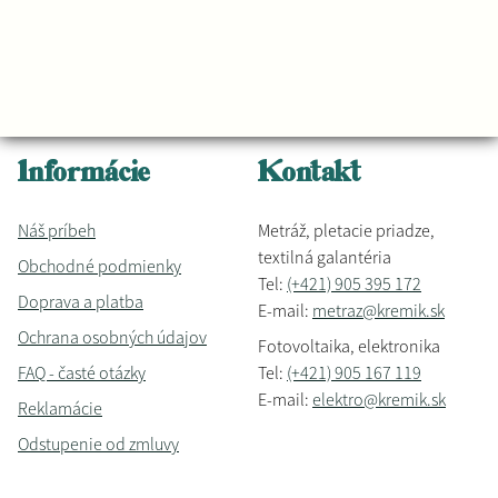
Informácie
Kontakt
Náš príbeh
Metráž, pletacie priadze,
textilná galantéria
Obchodné podmienky
Tel:
(+421) 905 395 172
Doprava a platba
E-mail:
metraz@kremik.sk
Ochrana osobných údajov
Fotovoltaika, elektronika
FAQ - časté otázky
Tel:
(+421) 905 167 119
E-mail:
elektro@kremik.sk
Reklamácie
Odstupenie od zmluvy