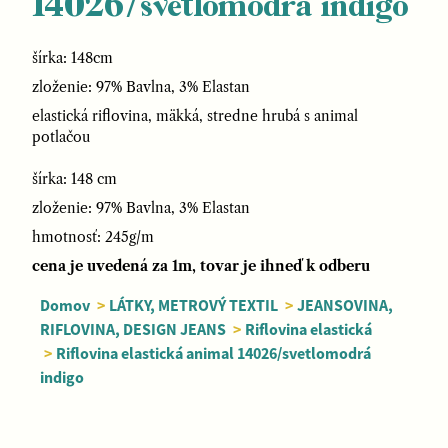
14026/svetlomodrá indigo
šírka: 148cm
zloženie: 97% Bavlna, 3% Elastan
elastická riflovina, mäkká, stredne hrubá s animal
potlačou
šírka: 148 cm
zloženie: 97% Bavlna, 3% Elastan
hmotnosť: 245g/m
cena je uvedená za 1m, tovar je ihneď k odberu
Domov
>
LÁTKY, METROVÝ TEXTIL
>
JEANSOVINA,
RIFLOVINA, DESIGN JEANS
>
Riflovina elastická
>
Riflovina elastická animal 14026/svetlomodrá
indigo