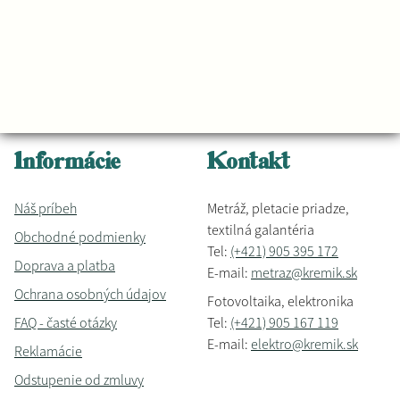
Informácie
Kontakt
Náš príbeh
Metráž, pletacie priadze,
textilná galantéria
Obchodné podmienky
Tel:
(+421) 905 395 172
Doprava a platba
E-mail:
metraz@kremik.sk
Ochrana osobných údajov
Fotovoltaika, elektronika
FAQ - časté otázky
Tel:
(+421) 905 167 119
E-mail:
elektro@kremik.sk
Reklamácie
Odstupenie od zmluvy