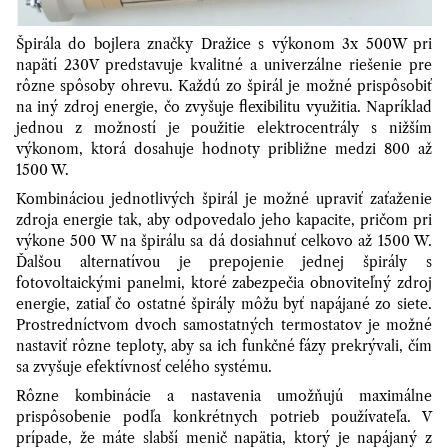
Špirála do bojlera značky Dražice s výkonom 3x 500W pri
napätí 230V predstavuje kvalitné a univerzálne riešenie pre
rôzne spôsoby ohrevu. Každú zo špirál je možné prispôsobiť
na iný zdroj energie, čo zvyšuje flexibilitu využitia. Napríklad
jednou z možností je použitie elektrocentrály s nižším
výkonom, ktorá dosahuje hodnoty približne medzi 800 až
1500 W.
Kombináciou jednotlivých špirál je možné upraviť zaťaženie
zdroja energie tak, aby odpovedalo jeho kapacite, pričom pri
výkone 500 W na špirálu sa dá dosiahnuť celkovo až 1500 W.
Ďalšou alternatívou je prepojenie jednej špirály s
fotovoltaickými panelmi, ktoré zabezpečia obnoviteľný zdroj
energie, zatiaľ čo ostatné špirály môžu byť napájané zo siete.
Prostredníctvom dvoch samostatných termostatov je možné
nastaviť rôzne teploty, aby sa ich funkčné fázy prekrývali, čím
sa zvyšuje efektívnosť celého systému.
Rôzne kombinácie a nastavenia umožňujú maximálne
prispôsobenie podľa konkrétnych potrieb používateľa. V
prípade, že máte slabší menič napätia, ktorý je napájaný z