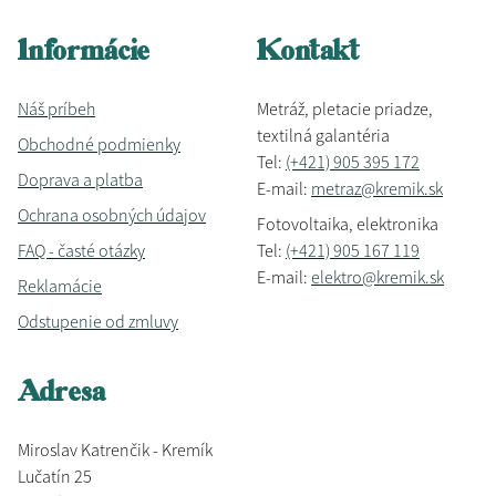
Informácie
Kontakt
Náš príbeh
Metráž, pletacie priadze,
textilná galantéria
Obchodné podmienky
Tel:
(+421) 905 395 172
Doprava a platba
E-mail:
metraz@kremik.sk
Ochrana osobných údajov
Fotovoltaika, elektronika
FAQ - časté otázky
Tel:
(+421) 905 167 119
E-mail:
elektro@kremik.sk
Reklamácie
Odstupenie od zmluvy
Adresa
Miroslav Katrenčik - Kremík
Lučatín 25