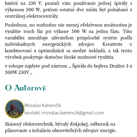
batérií na 230 V, postačí vám používanie jednej špirály s
výkonom 500 W, pričom ostatné dve môžu byť poháňané z
centrálnej elektrocentrály.
Poslednou, no rozhodne nie menej efektívnou možnosťou je
využitie troch fáz pri výkone 500 W na jednu fázu. Táto
variabilita umožňuje užívateľom prispôsobiť systém podľa
individuálnych energetických zdrojov. Kreativite v
kombinovaní a optimalizácii sa medze nekladú, a tak tento
výrobok poskytuje skutočne široké možnosti využitia.
v eshope najdete pod názvom ,, Špirála do bojlera Dražice 3 x
500W 230V ,,
O Autorovi:
Miroslav Katrenčik
kontakt: miroslav.katrencik@gmail.com
Skúsený elektrotechnik, bývalý diskjokej, odborník na
plánovanie a inštaláciu obnoviteľných zdrojov energie.