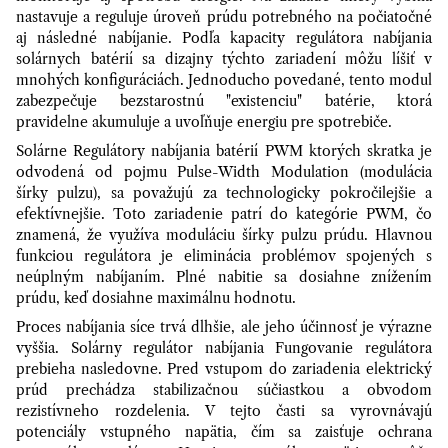
nastavuje a reguluje úroveň prúdu potrebného na počiatočné
aj následné nabíjanie. Podľa kapacity regulátora nabíjania
solárnych batérií sa dizajny týchto zariadení môžu líšiť v
mnohých konfiguráciách. Jednoducho povedané, tento modul
zabezpečuje bezstarostnú "existenciu" batérie, ktorá
pravidelne akumuluje a uvoľňuje energiu pre spotrebiče.
Solárne Regulátory nabíjania batérií PWM ktorých skratka je
odvodená od pojmu Pulse-Width Modulation (modulácia
šírky pulzu), sa považujú za technologicky pokročilejšie a
efektívnejšie. Toto zariadenie patrí do kategórie PWM, čo
znamená, že využíva moduláciu šírky pulzu prúdu. Hlavnou
funkciou regulátora je eliminácia problémov spojených s
neúplným nabíjaním. Plné nabitie sa dosiahne znížením
prúdu, keď dosiahne maximálnu hodnotu.
Proces nabíjania síce trvá dlhšie, ale jeho účinnosť je výrazne
vyššia. Solárny regulátor nabíjania Fungovanie regulátora
prebieha nasledovne. Pred vstupom do zariadenia elektrický
prúd prechádza stabilizačnou súčiastkou a obvodom
rezistívneho rozdelenia. V tejto časti sa vyrovnávajú
potenciály vstupného napätia, čím sa zaisťuje ochrana