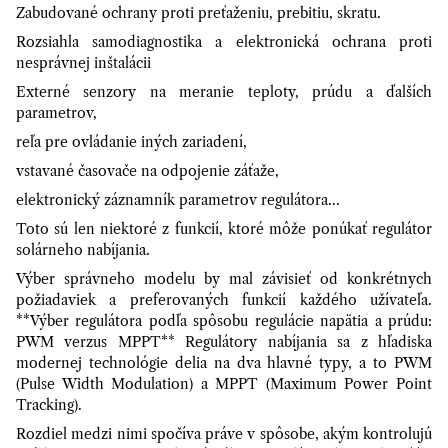
Zabudované ochrany proti preťaženiu, prebitiu, skratu.
Rozsiahla samodiagnostika a elektronická ochrana proti
nesprávnej inštalácii
Externé senzory na meranie teploty, prúdu a ďalších
parametrov,
reľa pre ovládanie iných zariadení,
vstavané časovače na odpojenie záťaže,
elektronický záznamník parametrov regulátora...
Toto sú len niektoré z funkcií, ktoré môže ponúkať regulátor
solárneho nabíjania.
Výber správneho modelu by mal závisieť od konkrétnych
požiadaviek a preferovaných funkcií každého užívateľa.
**Výber regulátora podľa spôsobu regulácie napätia a prúdu:
PWM verzus MPPT** Regulátory nabíjania sa z hľadiska
modernej technológie delia na dva hlavné typy, a to PWM
(Pulse Width Modulation) a MPPT (Maximum Power Point
Tracking).
Rozdiel medzi nimi spočíva práve v spôsobe, akým kontrolujú