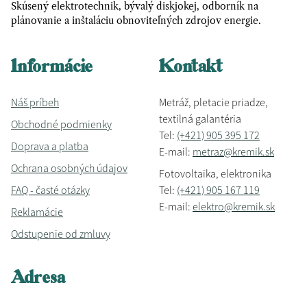
Skúsený elektrotechnik, bývalý diskjokej, odborník na
plánovanie a inštaláciu obnoviteľných zdrojov energie.
Informácie
Kontakt
Náš príbeh
Metráž, pletacie priadze,
textilná galantéria
Obchodné podmienky
Tel:
(+421) 905 395 172
Doprava a platba
E-mail:
metraz@kremik.sk
Ochrana osobných údajov
Fotovoltaika, elektronika
FAQ - časté otázky
Tel:
(+421) 905 167 119
E-mail:
elektro@kremik.sk
Reklamácie
Odstupenie od zmluvy
Adresa