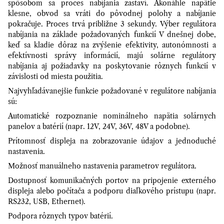
spôsobom sa proces nabíjania zastaví. Akonáhle napätie
klesne, obvod sa vráti do pôvodnej polohy a nabíjanie
pokračuje. Proces trvá približne 3 sekundy. Výber regulátora
nabíjania na základe požadovaných funkcií V dnešnej dobe,
keď sa kladie dôraz na zvýšenie efektivity, autonómnosti a
efektívnosti správy informácií, majú solárne regulátory
nabíjania aj požiadavky na poskytovanie rôznych funkcií v
závislosti od miesta použitia.
Najvyhľadávanejšie funkcie požadované v regulátore nabíjania
sú:
Automatické rozpoznanie nominálneho napätia solárnych
panelov a batérií (napr. 12V, 24V, 36V, 48V a podobne).
Prítomnosť displeja na zobrazovanie údajov a jednoduché
nastavenia.
Možnosť manuálneho nastavenia parametrov regulátora.
Dostupnosť komunikačných portov na pripojenie externého
displeja alebo počítača a podporu diaľkového prístupu (napr.
RS232, USB, Ethernet).
Podpora rôznych typov batérií.