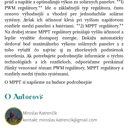
prúd a napätie a optimalizujú výkon zo solárnych panelov. **1)
PWM regulátory.** Ide o základnejší typ regulátora, často
cenovo výhodnejší a vhodný pre jednoduchšie solárne
systémy. Avšak ich účinnosť klesá pri vyššom napäťovom
rozdiele medzi panelmi a batériami. **2) MPPT regulátory.**
Na druhej strane MPPT regulátory prinášajú vyššiu účinnosť a
lepšie využitie dostupnej energie. Dokážu automaticky
sledovať bod maximálneho výkonu solárnych panelov a z
toho vyťažiť čo najviac aj za zhoršených podmienok
osvetlenia. Ak potrebujete podrobnejšie informácie o týchto
technológiách a ich rozdieloch, odporúčame preskúmať
články venované témam PWM regulátory, MPPT regulátory a
rozdiely medzi týmito systémami.
O MPPT si napíšeme na buduce podrobnejsie
O Autorovi:
Miroslav Katrenčik
kontakt: miroslav.katrencik@gmail.com