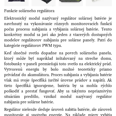
Funkcie solárneho regulátora
Elektronický modul nazývaný regulátor solárnej batérie je
navrhnutý na vykonávanie rôznych monitorovacích funkcií
počas procesu nabíjania a vybíjania solárnej batérie. Tento
konkrétny modul sa javí ako jeden z viacerých dostupných
modelov regulátorov nabíjania pre solárne panely. Patrí do
kategórie regulátorov PWM typu.
Keď slnečné svetlo dopadne na povrch solárneho panelu,
ktorý môže byť napríklad inštalovaný na streche domu,
fotobunky v paneli premieňajú toto svetlo na elektrický prúd.
Vytvorenú energiu by bolo možné teoreticky priamo
privádzať do akumulátora. Proces nabíjania a vybíjania batérie
však má svoje špecifiká (určité úrovne prúdov a napätí). Ak
tieto špecifiká ignorujeme, batéria by sa mohla rýchlo
poškodiť a prestať fungovať. Aby sa takýmto nepriaznivým
situáciám predišlo, vznikol modul nazývaný regulátor
nabíjania pre solárne batérie.
Regulátor nielenže sleduje úroveň nabitia batérie, ale zároveň
monitoruje aj spotrebu energie. Na základe miery vybitia