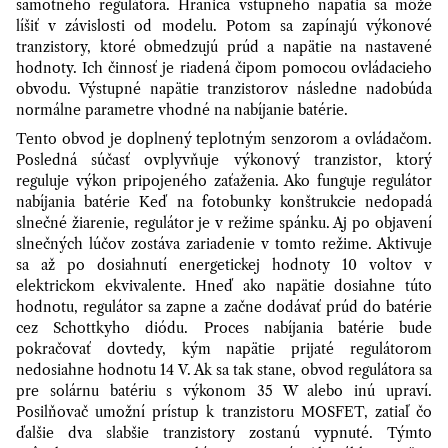
samotného regulátora. Hranica vstupného napätia sa môže
líšiť v závislosti od modelu. Potom sa zapínajú výkonové
tranzistory, ktoré obmedzujú prúd a napätie na nastavené
hodnoty. Ich činnosť je riadená čipom pomocou ovládacieho
obvodu. Výstupné napätie tranzistorov následne nadobúda
normálne parametre vhodné na nabíjanie batérie.
Tento obvod je doplnený teplotným senzorom a ovládačom.
Posledná súčasť ovplyvňuje výkonový tranzistor, ktorý
reguluje výkon pripojeného zaťaženia. Ako funguje regulátor
nabíjania batérie Keď na fotobunky konštrukcie nedopadá
slnečné žiarenie, regulátor je v režime spánku. Aj po objavení
slnečných lúčov zostáva zariadenie v tomto režime. Aktivuje
sa až po dosiahnutí energetickej hodnoty 10 voltov v
elektrickom ekvivalente. Hneď ako napätie dosiahne túto
hodnotu, regulátor sa zapne a začne dodávať prúd do batérie
cez Schottkyho diódu. Proces nabíjania batérie bude
pokračovať dovtedy, kým napätie prijaté regulátorom
nedosiahne hodnotu 14 V. Ak sa tak stane, obvod regulátora sa
pre solárnu batériu s výkonom 35 W alebo inú upraví.
Posilňovač umožní prístup k tranzistoru MOSFET, zatiaľ čo
ďalšie dva slabšie tranzistory zostanú vypnuté. Týmto